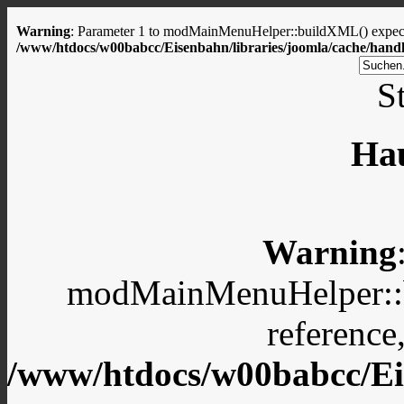
Warning
: Parameter 1 to modMainMenuHelper::buildXML() expected
/www/htdocs/w00babcc/Eisenbahn/libraries/joomla/cache/handl
St
Ha
Warning
modMainMenuHelper::b
reference
/www/htdocs/w00babcc/Eis