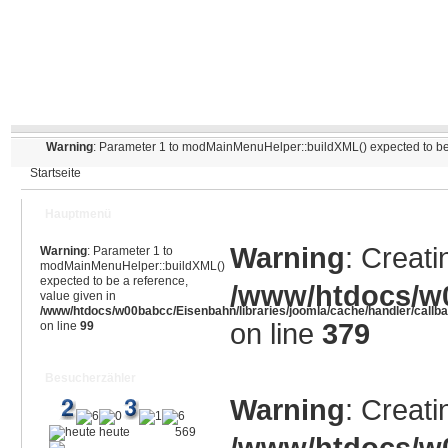
Warning
: Parameter 1 to modMainMenuHelper::buildXML() expected to be 
Startseite
Hauptmenü
Warning
: Creati
Warning
: Parameter 1 to
modMainMenuHelper::buildXML()
expected to be a reference,
/www/htdocs/w0
value given in
/www/htdocs/w00babcc/Eisenbahn/libraries/joomla/cache/handler/callb
on line
379
on line
99
Besucherzähler
Warning
: Creati
heute
569
/www/htdocs/w0