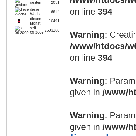
gestern
2051
on line
394
diese
6814
Woche
diesen
10491
Monat
seit
2603166
Warning
: Creati
09.2009
/www/htdocs/w0
on line
394
Warning
: Param
given in
/www/ht
Warning
: Param
given in
/www/ht