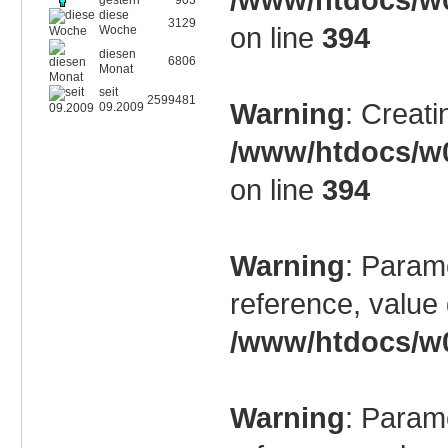
gestern
903
diese
3129
on line
394
Woche
diesen
6806
Monat
seit
2599481
Warning
: Creati
09.2009
/www/htdocs/w0
on line
394
Warning
: Param
reference, value 
/www/htdocs/w0
Warning
: Param