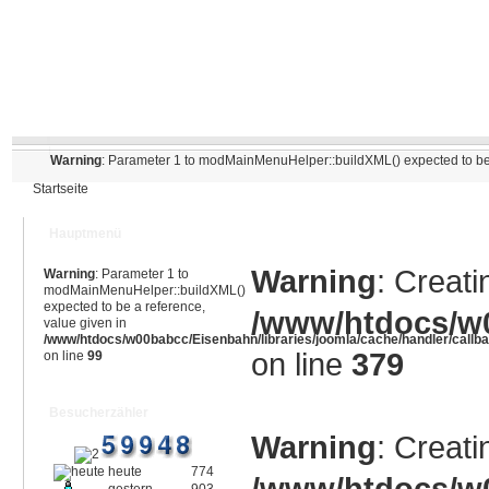
Warning
: Parameter 1 to modMainMenuHelper::buildXML() expected to be 
Startseite
Hauptmenü
Warning
: Creati
Warning
: Parameter 1 to
modMainMenuHelper::buildXML()
expected to be a reference,
/www/htdocs/w0
value given in
/www/htdocs/w00babcc/Eisenbahn/libraries/joomla/cache/handler/callb
on line
379
on line
99
Besucherzähler
Warning
: Creati
heute
774
/www/htdocs/w0