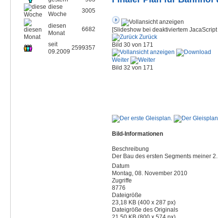
diese
3005
Woche
diesen
6682
[Slideshow bei deaktiviertem JacaScript 
Monat
Zurück
seit
Bild 30 von 171
2599357
09.2009
Weiter
Bild 32 von 171
Bild-Informationen
Beschreibung
Der Bau des ersten Segments meiner 2.
Datum
Montag, 08. November 2010
Zugriffe
8776
Dateigröße
23,18 KB (400 x 287 px)
Dateigröße des Originals
21,50 KB (800 x 574 px)