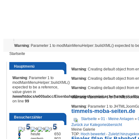
Warning
: Parameter 1 to modMainMenuHelper::buildXML() expected to be 
Startseite
Hauptmenü
Warning
: Creating default object from 
Warning
: Parameter 1 to
Warning
: Creating default object from 
modMainMenuHelper::buildXML()
expected to be a reference,
Warning
: Creating default object from 
value given in
/www/htdocs/w00babcc/Eisenbahn/libraries/joomla/cache/handler/callb
Warning
: Parameter 1 to JHTMLJoomGall
on line
99
Warning
: Parameter 1 to JHTMLJoomGall
timmels-moba-seiten.de
Besucherzähler
Startseite
»
01 - Meine Anlagen
»
Zurück zur Kategorieübersicht
Meine Galerie
heute
650
TOP:
Hoch bewertet
-
Zuletzt hinzuge
Finaler Plan für Bahnho
gestern
903