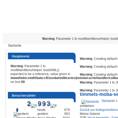
Warning
: Parameter 1 to modMainMenuHelper::buildX
Startseite
Hauptmenü
Warning
: Creating default
Warning
: Parameter 1 to
Warning
: Creating default
modMainMenuHelper::buildXML()
expected to be a reference, value given in
Warning
: Creating default
/www/htdocs/w00babcc/Eisenbahn/libraries/joomla/cache/handler/callb
on line
99
Warning
: Parameter 1 to 
Warning
: Parameter 1 to 
timmels-moba-se
Besucherzähler
Startseite
entstehen.
heute
679
Zurück zur Kategorieübers
gestern
903
Meine Galerie
TOP:
Hoch bewertet
-
Zule