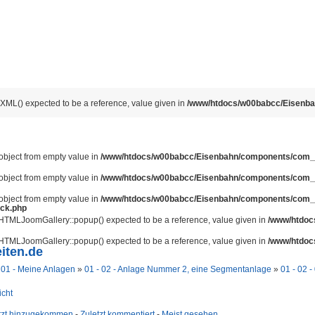
ML() expected to be a reference, value given in
/www/htdocs/w00babcc/Eisenbahn
 object from empty value in
/www/htdocs/w00babcc/Eisenbahn/components/com_jo
 object from empty value in
/www/htdocs/w00babcc/Eisenbahn/components/com_jo
 object from empty value in
/www/htdocs/w00babcc/Eisenbahn/components/com_jo
ack.php
JHTMLJoomGallery::popup() expected to be a reference, value given in
/www/htdocs
JHTMLJoomGallery::popup() expected to be a reference, value given in
/www/htdocs
iten.de
»
01 - Meine Anlagen
»
01 - 02 - Anlage Nummer 2, eine Segmentanlage
»
01 - 02 
icht
tzt hinzugekommen
-
Zuletzt kommentiert
-
Meist gesehen