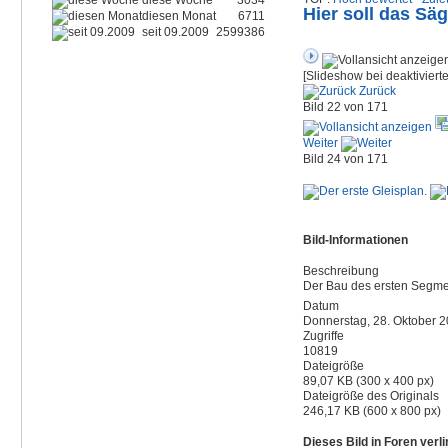
diese Woche
3034
Hier soll das Sä
diesen Monat
6711
seit 09.2009
2599386
[Slideshow bei deaktiviert
Zurück
Bild 22 von 171
Weiter
Bild 24 von 171
Bild-Informationen
Beschreibung
Der Bau des ersten Segme
Datum
Donnerstag, 28. Oktober 
Zugriffe
10819
Dateigröße
89,07 KB (300 x 400 px)
Dateigröße des Originals
246,17 KB (600 x 800 px)
Dieses Bild in Foren ver