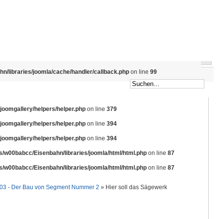
/libraries/joomla/cache/handler/callback.php
on line
99
omgallery/helpers/helper.php
on line
379
omgallery/helpers/helper.php
on line
394
omgallery/helpers/helper.php
on line
394
/w00babcc/Eisenbahn/libraries/joomla/html/html.php
on line
87
/w00babcc/Eisenbahn/libraries/joomla/html/html.php
on line
87
- 03 - Der Bau von Segment Nummer 2
» Hier soll das Sägewerk