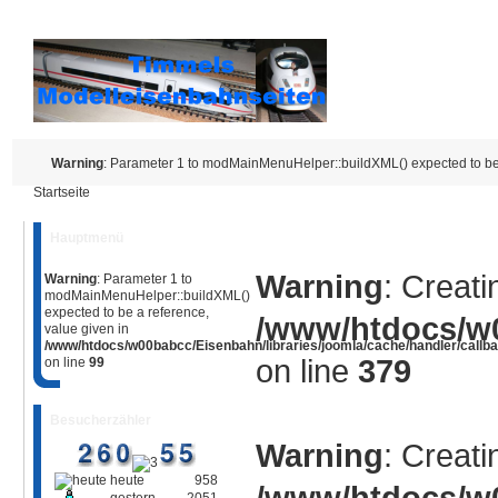
Warning
: Parameter 1 to modMainMenuHelper::buildXML() expected to be 
Startseite
Hauptmenü
Warning
: Creati
Warning
: Parameter 1 to
modMainMenuHelper::buildXML()
expected to be a reference,
/www/htdocs/w0
value given in
/www/htdocs/w00babcc/Eisenbahn/libraries/joomla/cache/handler/callb
on line
379
on line
99
Besucherzähler
Warning
: Creati
heute
958
/www/htdocs/w0