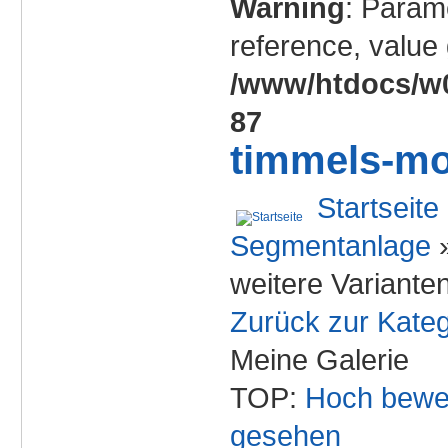
Warning
: Param
reference, value 
/www/htdocs/w0
87
timmels-mo
Startseite
Segmentanlage
weitere Varianten
Zurück zur Kateg
Meine Galerie
TOP:
Hoch bewe
gesehen