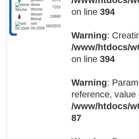
gestern
2051
diese
7203
on line
394
Woche
diesen
10880
Monat
seit
2603555
09.2009
Warning
: Creati
/www/htdocs/w0
on line
394
Warning
: Param
reference, value 
/www/htdocs/w0
87