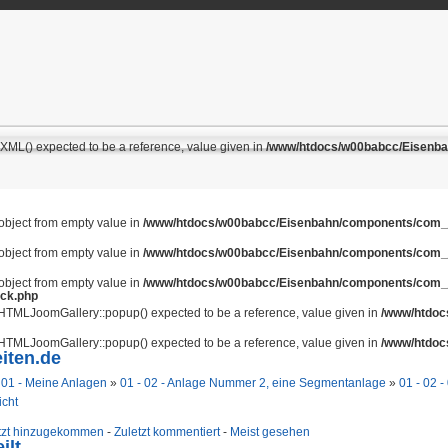
ML() expected to be a reference, value given in
/www/htdocs/w00babcc/Eisenbahn
 object from empty value in
/www/htdocs/w00babcc/Eisenbahn/components/com_jo
 object from empty value in
/www/htdocs/w00babcc/Eisenbahn/components/com_jo
 object from empty value in
/www/htdocs/w00babcc/Eisenbahn/components/com_jo
ack.php
JHTMLJoomGallery::popup() expected to be a reference, value given in
/www/htdocs
JHTMLJoomGallery::popup() expected to be a reference, value given in
/www/htdocs
iten.de
»
01 - Meine Anlagen
»
01 - 02 - Anlage Nummer 2, eine Segmentanlage
»
01 - 02 
icht
tzt hinzugekommen
-
Zuletzt kommentiert
-
Meist gesehen
ilt.