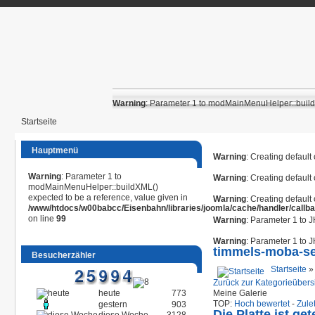
Warning
: Parameter 1 to modMainMenuHelper::buildX
Startseite
Hauptmenü
Warning
: Creating default
Warning
: Parameter 1 to
Warning
: Creating default
modMainMenuHelper::buildXML()
expected to be a reference, value given in
Warning
: Creating default
/www/htdocs/w00babcc/Eisenbahn/libraries/joomla/cache/handler/callb
on line
99
Warning
: Parameter 1 to 
Warning
: Parameter 1 to 
timmels-moba-se
Besucherzähler
Startseite
Zurück zur Kategorieübers
heute
773
Meine Galerie
TOP:
Hoch bewertet
-
Zule
gestern
903
Die Platte ist gete