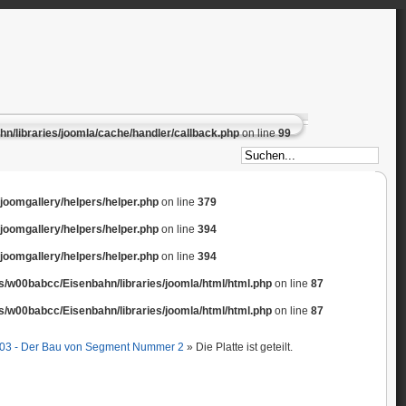
/libraries/joomla/cache/handler/callback.php
on line
99
omgallery/helpers/helper.php
on line
379
omgallery/helpers/helper.php
on line
394
omgallery/helpers/helper.php
on line
394
/w00babcc/Eisenbahn/libraries/joomla/html/html.php
on line
87
/w00babcc/Eisenbahn/libraries/joomla/html/html.php
on line
87
- 03 - Der Bau von Segment Nummer 2
» Die Platte ist geteilt.