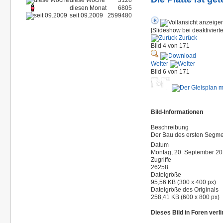
diese Woche
3128
diesen Monat
6805
seit 09.2009
2599480
[Slideshow bei deaktiviert
Zurück
Bild 4 von 171
Weiter
Bild 6 von 171
Bild-Informationen
Beschreibung
Der Bau des ersten Segme
Datum
Montag, 20. September 2
Zugriffe
26258
Dateigröße
95,56 KB (300 x 400 px)
Dateigröße des Originals
258,41 KB (600 x 800 px)
Dieses Bild in Foren ver