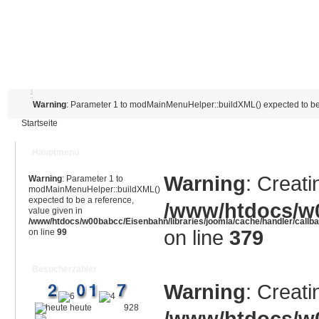
Warning
: Parameter 1 to modMainMenuHelper::buildXML() expected to be 
Startseite
Hauptmenü
Warning
: Creati
Warning
: Parameter 1 to
modMainMenuHelper::buildXML()
expected to be a reference,
/www/htdocs/w0
value given in
/www/htdocs/w00babcc/Eisenbahn/libraries/joomla/cache/handler/callb
on line
379
on line
99
Besucherzähler
Warning
: Creati
heute
928
/www/htdocs/w0