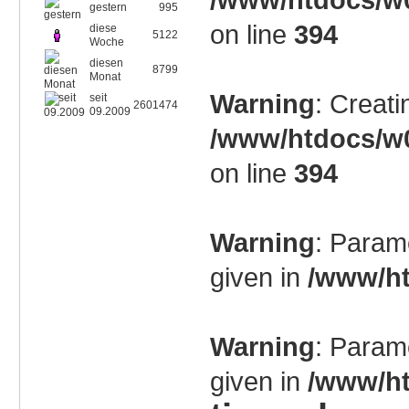
gestern
995
on line
394
diese
5122
Woche
diesen
8799
Monat
Warning
: Creati
seit
2601474
09.2009
/www/htdocs/w0
on line
394
Warning
: Param
given in
/www/ht
Warning
: Param
given in
/www/ht