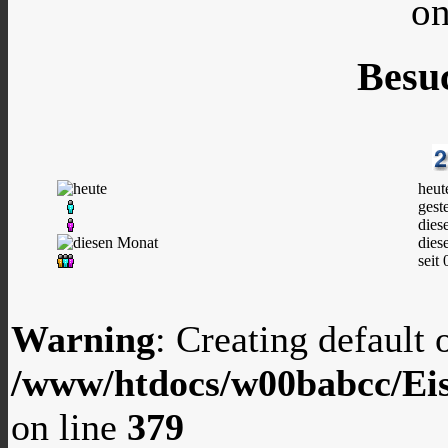
on
Besu
heut
gest
dies
dies
seit
Warning
: Creating default
/www/htdocs/w00babcc/Eis
on line
379