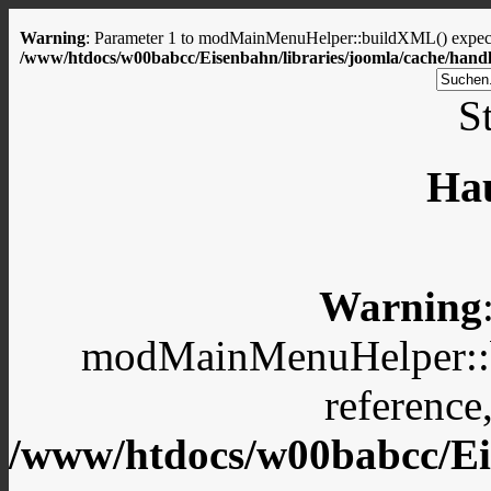
Warning
: Parameter 1 to modMainMenuHelper::buildXML() expected
/www/htdocs/w00babcc/Eisenbahn/libraries/joomla/cache/handl
St
Ha
Warning
modMainMenuHelper::b
reference
/www/htdocs/w00babcc/Eis