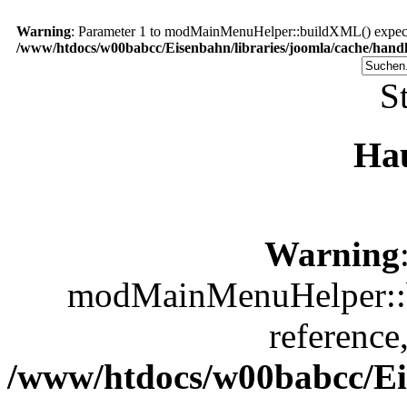
Warning
: Parameter 1 to modMainMenuHelper::buildXML() expected
/www/htdocs/w00babcc/Eisenbahn/libraries/joomla/cache/handl
St
Ha
Warning
modMainMenuHelper::b
reference
/www/htdocs/w00babcc/Eis