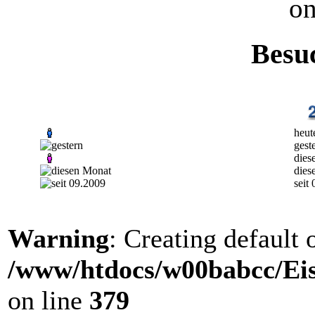
on
Besu
heut
gest
dies
dies
seit
Warning
: Creating default
/www/htdocs/w00babcc/Eis
on line
379