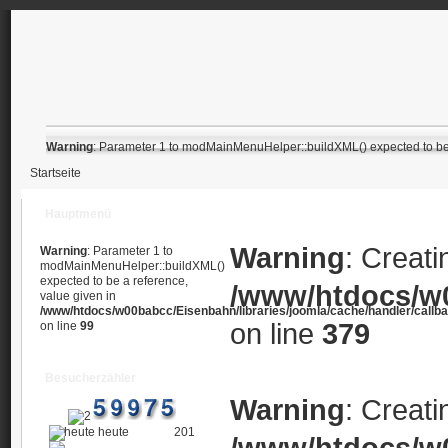
Warning
: Parameter 1 to modMainMenuHelper::buildXML() expected to be 
Startseite
Hauptmenü
Warning
: Creati
Warning
: Parameter 1 to
modMainMenuHelper::buildXML()
expected to be a reference,
/www/htdocs/w0
value given in
/www/htdocs/w00babcc/Eisenbahn/libraries/joomla/cache/handler/callb
on line
379
on line
99
Besucherzähler
Warning
: Creati
heute
201
/www/htdocs/w0