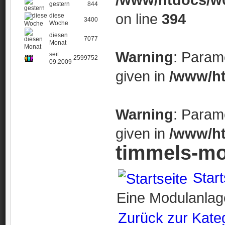
gestern
844
on line
394
diese
3400
Woche
diesen
7077
Monat
Warning
: Param
seit
2599752
09.2009
given in
/www/ht
Warning
: Param
given in
/www/ht
timmels-mo
Start
Eine Modulanlag
Zurück zur Kate