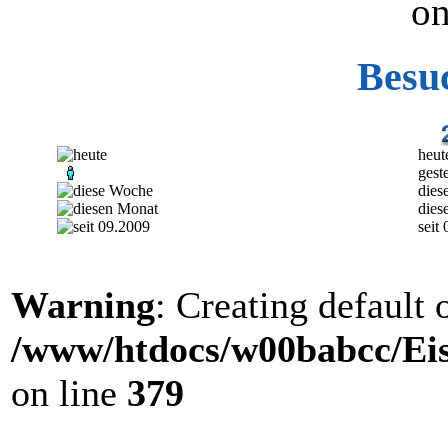
on
Besu
heut
gest
dies
dies
seit
Warning
: Creating default
/www/htdocs/w00babcc/Eis
on line
379