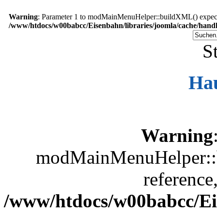
Warning
: Parameter 1 to modMainMenuHelper::buildXML() expected
/www/htdocs/w00babcc/Eisenbahn/libraries/joomla/cache/handl
St
Ha
Warning
modMainMenuHelper::b
reference
/www/htdocs/w00babcc/Eis