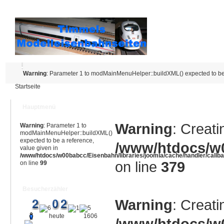
Warning
: Parameter 1 to modMainMenuHelper::buildXML() expected to be 
Startseite
Hauptmenü
Warning
: Creati
Warning
: Parameter 1 to
modMainMenuHelper::buildXML()
expected to be a reference,
/www/htdocs/w0
value given in
/www/htdocs/w00babcc/Eisenbahn/libraries/joomla/cache/handler/callb
on line
379
on line
99
Besucherzähler
Warning
: Creati
heute
1606
/www/htdocs/w0