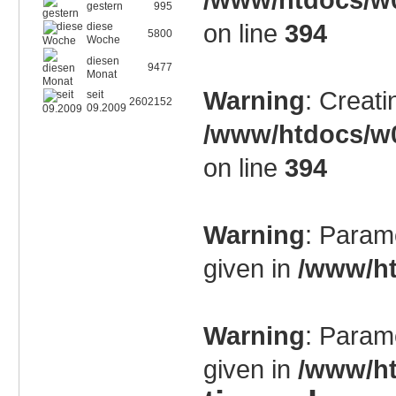
gestern
995
on line
394
diese
5800
Woche
diesen
9477
Monat
Warning
: Creati
seit
2602152
09.2009
/www/htdocs/w0
on line
394
Warning
: Param
given in
/www/ht
Warning
: Param
given in
/www/ht