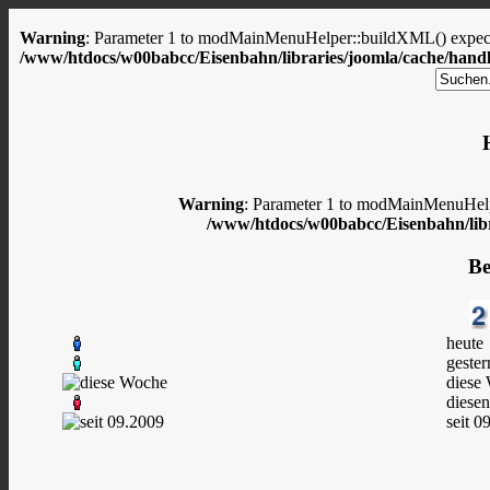
Warning
: Parameter 1 to modMainMenuHelper::buildXML() expected
/www/htdocs/w00babcc/Eisenbahn/libraries/joomla/cache/handl
Warning
: Parameter 1 to modMainMenuHelpe
/www/htdocs/w00babcc/Eisenbahn/libr
Be
heute
gester
diese
diese
seit 0