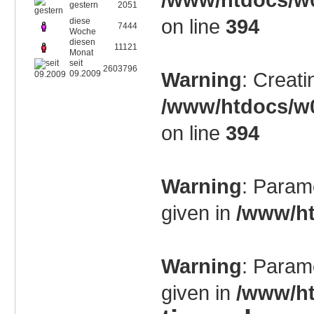
gestern
2051
on line
394
diese
7444
Woche
diesen
11121
Monat
seit
2603796
Warning
: Creati
09.2009
/www/htdocs/w0
on line
394
Warning
: Param
given in
/www/ht
Warning
: Param
given in
/www/ht