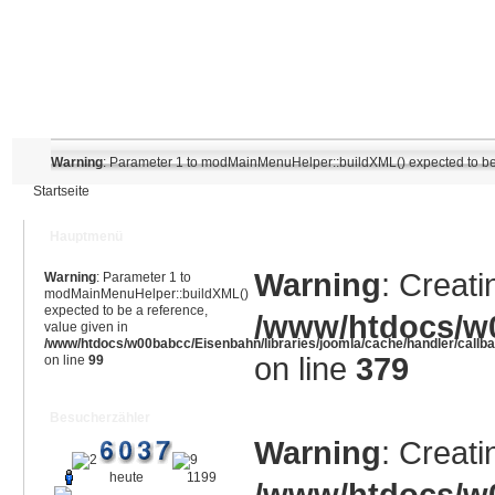
Warning
: Parameter 1 to modMainMenuHelper::buildXML() expected to be 
Startseite
Hauptmenü
Warning
: Creati
Warning
: Parameter 1 to
modMainMenuHelper::buildXML()
expected to be a reference,
/www/htdocs/w0
value given in
/www/htdocs/w00babcc/Eisenbahn/libraries/joomla/cache/handler/callb
on line
379
on line
99
Besucherzähler
Warning
: Creati
heute
1199
/www/htdocs/w0