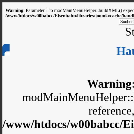
Warning
: Parameter 1 to modMainMenuHelper::buildXML() expected
/www/htdocs/w00babcc/Eisenbahn/libraries/joomla/cache/handl
St
Ha
Warning
modMainMenuHelper::b
reference
/www/htdocs/w00babcc/Eis