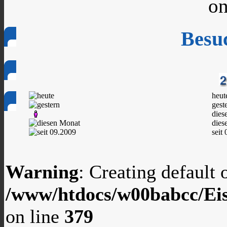
on
Besu
heut
gest
dies
dies
seit
Warning
: Creating default
/www/htdocs/w00babcc/Eis
on line
379