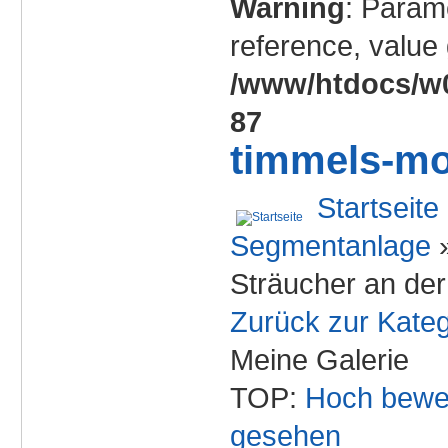
Warning
: Param
reference, value 
/www/htdocs/w0
87
timmels-mo
Startseite
Segmentanlage
Sträucher an de
Zurück zur Kateg
Meine Galerie
TOP:
Hoch bewe
gesehen