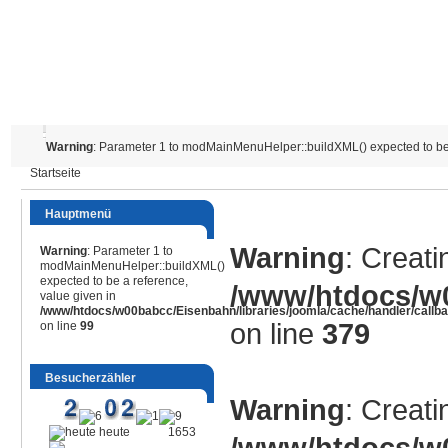
Warning
: Parameter 1 to modMainMenuHelper::buildXML() expected to be 
Startseite
Hauptmenü
Warning
: Creati
Warning
: Parameter 1 to
modMainMenuHelper::buildXML()
expected to be a reference,
/www/htdocs/w0
value given in
/www/htdocs/w00babcc/Eisenbahn/libraries/joomla/cache/handler/callb
on line
379
on line
99
Besucherzähler
Warning
: Creati
heute
1653
/www/htdocs/w0