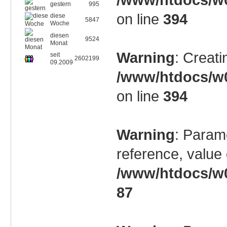
gestern
995
on line
394
diese
5847
Woche
diesen
9524
Monat
Warning
: Creati
seit
2602199
09.2009
/www/htdocs/w0
on line
394
Warning
: Param
reference, value 
/www/htdocs/w0
87