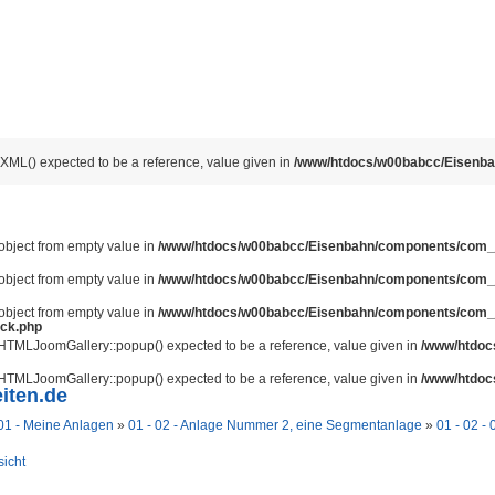
ML() expected to be a reference, value given in
/www/htdocs/w00babcc/Eisenbahn
 object from empty value in
/www/htdocs/w00babcc/Eisenbahn/components/com_jo
 object from empty value in
/www/htdocs/w00babcc/Eisenbahn/components/com_jo
 object from empty value in
/www/htdocs/w00babcc/Eisenbahn/components/com_jo
ack.php
JHTMLJoomGallery::popup() expected to be a reference, value given in
/www/htdocs
JHTMLJoomGallery::popup() expected to be a reference, value given in
/www/htdocs
iten.de
01 - Meine Anlagen
»
01 - 02 - Anlage Nummer 2, eine Segmentanlage
»
01 - 02 -
sicht