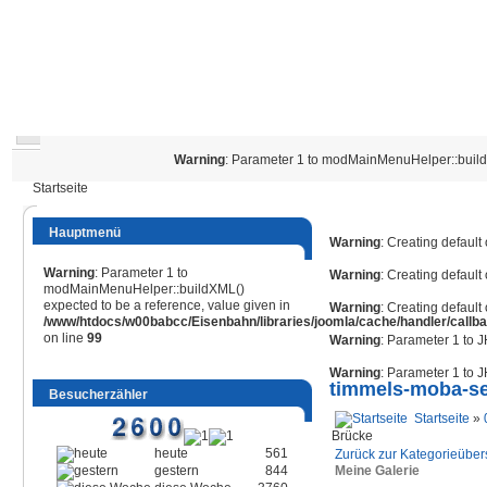
Warning
: Parameter 1 to modMainMenuHelper::buildX
Startseite
Hauptmenü
Warning
: Creating default
Warning
: Parameter 1 to
Warning
: Creating default
modMainMenuHelper::buildXML()
expected to be a reference, value given in
Warning
: Creating default
/www/htdocs/w00babcc/Eisenbahn/libraries/joomla/cache/handler/callb
on line
99
Warning
: Parameter 1 to 
Warning
: Parameter 1 to 
timmels-moba-se
Besucherzähler
Startseite
»
Brücke
heute
561
Zurück zur Kategorieüber
gestern
844
Meine Galerie