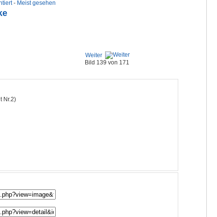
tiert
-
Meist gesehen
ke
Weiter
Bild 139 von 171
 Nr.2)