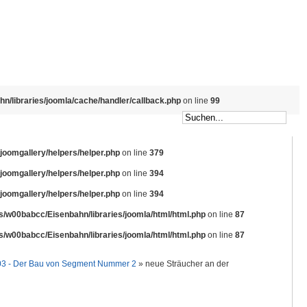
/libraries/joomla/cache/handler/callback.php
on line
99
omgallery/helpers/helper.php
on line
379
omgallery/helpers/helper.php
on line
394
omgallery/helpers/helper.php
on line
394
/w00babcc/Eisenbahn/libraries/joomla/html/html.php
on line
87
/w00babcc/Eisenbahn/libraries/joomla/html/html.php
on line
87
 03 - Der Bau von Segment Nummer 2
» neue Sträucher an der