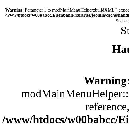
Warning
: Parameter 1 to modMainMenuHelper::buildXML() expected
/www/htdocs/w00babcc/Eisenbahn/libraries/joomla/cache/handl
St
Ha
Warning
modMainMenuHelper::b
reference
/www/htdocs/w00babcc/Eis