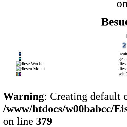
on
Besu
heut
gest
dies
dies
seit
Warning
: Creating default
/www/htdocs/w00babcc/Eis
on line
379