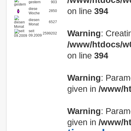
gestern
903
on line
394
diese
2850
Woche
diesen
6527
Monat
Warning
: Creati
seit
2599202
09.2009
/www/htdocs/w0
on line
394
Warning
: Param
given in
/www/ht
Warning
: Param
given in
/www/ht