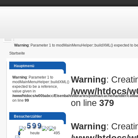
Warning
: Parameter 1 to modMainMenuHelper::buildXML() expected to be 
Startseite
Hauptmenü
Warning
: Creati
Warning
: Parameter 1 to
modMainMenuHelper::buildXML()
expected to be a reference,
/www/htdocs/w0
value given in
/www/htdocs/w00babcc/Eisenbahn/libraries/joomla/cache/handler/callb
on line
379
on line
99
Besucherzähler
Warning
: Creati
heute
495
/www/htdocs/w0