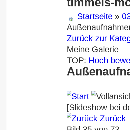
timmels-mo
Startseite
»
03
Außenaufnahmen
Zurück zur Kateg
Meine Galerie
TOP:
Hoch bewe
Außenaufna
[Slideshow bei de
Zurück
Bild 35 von 73