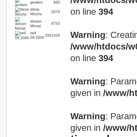
gestern
995
on line
394
diese
5076
Woche
diesen
8753
Monat
Warning
: Creati
seit
2601428
09.2009
/www/htdocs/w0
on line
394
Warning
: Param
given in
/www/ht
Warning
: Param
given in
/www/ht