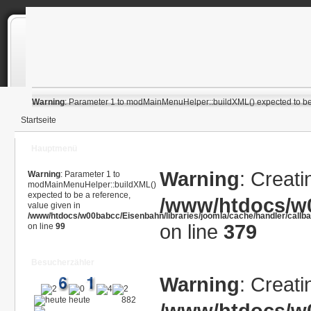
Warning
: Parameter 1 to modMainMenuHelper::buildXML() expected to be 
Startseite
Hauptmenü
Warning
: Creati
Warning
: Parameter 1 to
modMainMenuHelper::buildXML()
expected to be a reference,
/www/htdocs/w0
value given in
/www/htdocs/w00babcc/Eisenbahn/libraries/joomla/cache/handler/callb
on line
379
on line
99
Besucherzähler
Warning
: Creati
heute
882
/www/htdocs/w0