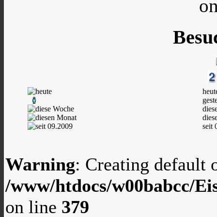
on
Besu
heut
gest
dies
dies
seit
Warning
: Creating default
/www/htdocs/w00babcc/Eis
on line
379