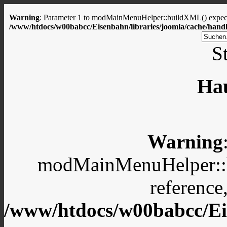
Warning
: Parameter 1 to modMainMenuHelper::buildXML() expected
/www/htdocs/w00babcc/Eisenbahn/libraries/joomla/cache/handl
St
Ha
Warning
modMainMenuHelper::b
reference
/www/htdocs/w00babcc/Eis