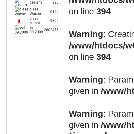
gestern
995
on line
394
diese
6125
Woche
diesen
9802
Monat
seit
2602477
Warning
: Creati
09.2009
/www/htdocs/w0
on line
394
Warning
: Param
given in
/www/ht
Warning
: Param
given in
/www/ht