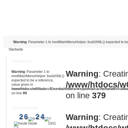
Warning
: Parameter 1 to modMainMenuHelper::buildXML() expected to be 
Startseite
Hauptmenü
Warning
: Creati
Warning
: Parameter 1 to
modMainMenuHelper::buildXML()
expected to be a reference,
/www/htdocs/w0
value given in
/www/htdocs/w00babcc/Eisenbahn/libraries/joomla/cache/handler/callb
on line
379
on line
99
Besucherzähler
Warning
: Creati
heute
1931
/www/htdocs/w0