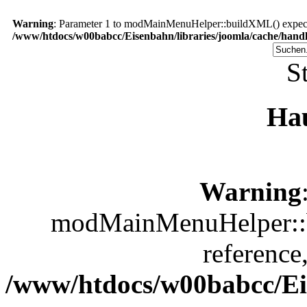
Warning
: Parameter 1 to modMainMenuHelper::buildXML() expected
/www/htdocs/w00babcc/Eisenbahn/libraries/joomla/cache/handl
St
Ha
Warning
modMainMenuHelper::b
reference
/www/htdocs/w00babcc/Eis