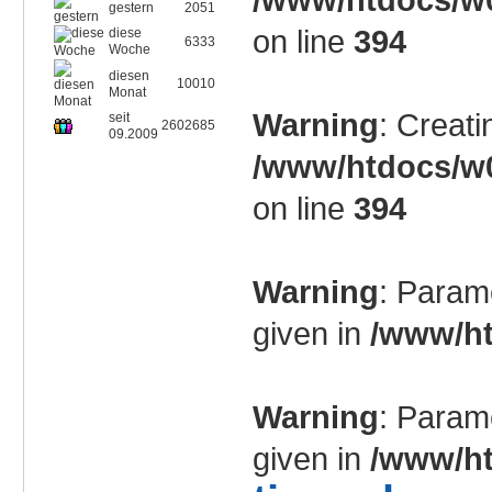
gestern
2051
on line
394
diese
6333
Woche
diesen
10010
Monat
Warning
: Creati
seit
2602685
09.2009
/www/htdocs/w0
on line
394
Warning
: Param
given in
/www/ht
Warning
: Param
given in
/www/ht