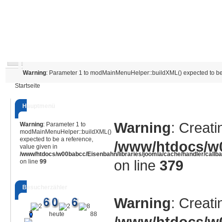
Warning
: Parameter 1 to modMainMenuHelper::buildXML() expected to be 
Startseite
Hauptmenü
Warning
: Creati
Warning
: Parameter 1 to
modMainMenuHelper::buildXML()
expected to be a reference,
/www/htdocs/w0
value given in
/www/htdocs/w00babcc/Eisenbahn/libraries/joomla/cache/handler/callb
on line
379
on line
99
Besucherzähler
Warning
: Creati
heute
88
/www/htdocs/w0