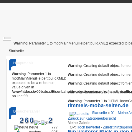
Warning
: Parameter 1 to modMainMenuHelper::buildXML() expected to be 
Startseite
Hauptmenü
Warning
: Creating default object from 
Warning
: Parameter 1 to
Warning
: Creating default object from 
modMainMenuHelper::buildXML()
expected to be a reference,
Warning
: Creating default object from 
value given in
/www/htdocs/w00babcc/Eisenbahn/libraries/joomla/cache/handler/callb
Warning
: Parameter 1 to JHTMLJoomGall
on line
99
Warning
: Parameter 1 to JHTMLJoomGall
timmels-moba-seiten.de
Besucherzähler
Startseite
»
01 - Meine A
Zurück zur Kategorieübersicht
Meine Galerie
heute
777
TOP:
Hoch bewertet
-
Zuletzt hinzuge
Ein weiterer Blick in den 