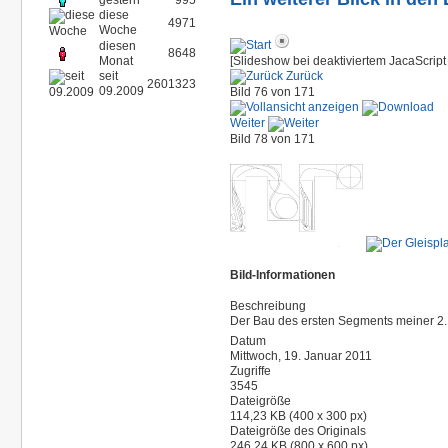
gestern
995
diese
4971
Woche
diesen
8648
Monat
[Slideshow bei deaktiviertem JacaScript 
seit
Zurück
2601323
09.2009
Bild 76 von 171
Weiter
Bild 78 von 171
Bild-Informationen
Beschreibung
Der Bau des ersten Segments meiner 2.
Datum
Mittwoch, 19. Januar 2011
Zugriffe
3545
Dateigröße
114,23 KB (400 x 300 px)
Dateigröße des Originals
246,24 KB (800 x 600 px)