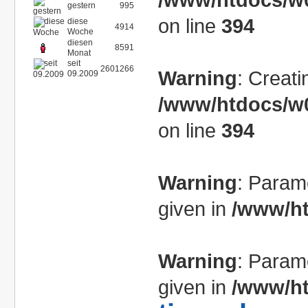
gestern
995
on line
394
diese
4914
Woche
diesen
8591
Monat
seit
2601266
Warning
: Creati
09.2009
/www/htdocs/w0
on line
394
Warning
: Param
given in
/www/ht
Warning
: Param
given in
/www/ht