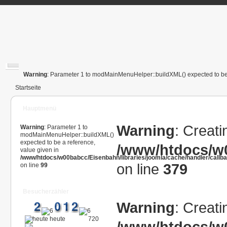
Warning
: Parameter 1 to modMainMenuHelper::buildXML() expected to be 
Startseite
Hauptmenü
Warning
: Creati
Warning
: Parameter 1 to
modMainMenuHelper::buildXML()
expected to be a reference,
/www/htdocs/w0
value given in
/www/htdocs/w00babcc/Eisenbahn/libraries/joomla/cache/handler/callb
on line
379
on line
99
Besucherzähler
Warning
: Creati
heute
720
/www/htdocs/w0