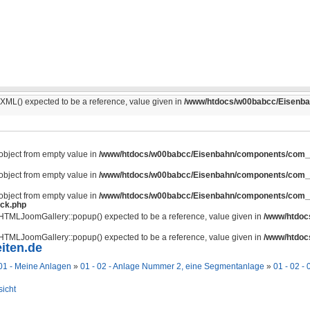
ML() expected to be a reference, value given in
/www/htdocs/w00babcc/Eisenbahn
 object from empty value in
/www/htdocs/w00babcc/Eisenbahn/components/com_jo
 object from empty value in
/www/htdocs/w00babcc/Eisenbahn/components/com_jo
 object from empty value in
/www/htdocs/w00babcc/Eisenbahn/components/com_jo
ack.php
JHTMLJoomGallery::popup() expected to be a reference, value given in
/www/htdocs
JHTMLJoomGallery::popup() expected to be a reference, value given in
/www/htdocs
iten.de
01 - Meine Anlagen
»
01 - 02 - Anlage Nummer 2, eine Segmentanlage
»
01 - 02 -
sicht