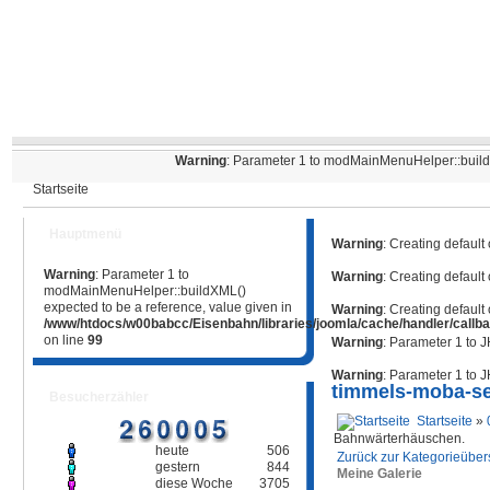
Warning
: Parameter 1 to modMainMenuHelper::buildX
Startseite
Hauptmenü
Warning
: Creating default
Warning
: Parameter 1 to
Warning
: Creating default
modMainMenuHelper::buildXML()
expected to be a reference, value given in
Warning
: Creating default
/www/htdocs/w00babcc/Eisenbahn/libraries/joomla/cache/handler/callb
on line
99
Warning
: Parameter 1 to 
Warning
: Parameter 1 to 
timmels-moba-se
Besucherzähler
Startseite
»
Bahnwärterhäuschen.
heute
506
Zurück zur Kategorieüber
gestern
844
Meine Galerie
diese Woche
3705