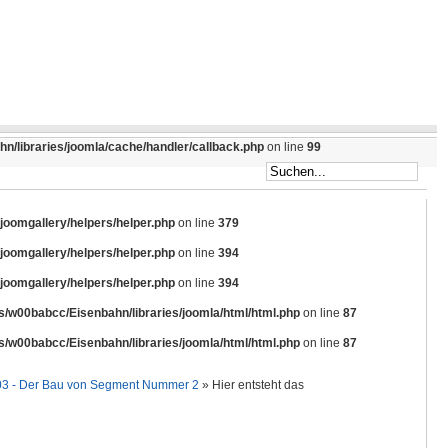
/libraries/joomla/cache/handler/callback.php
on line
99
omgallery/helpers/helper.php
on line
379
omgallery/helpers/helper.php
on line
394
omgallery/helpers/helper.php
on line
394
/w00babcc/Eisenbahn/libraries/joomla/html/html.php
on line
87
/w00babcc/Eisenbahn/libraries/joomla/html/html.php
on line
87
 03 - Der Bau von Segment Nummer 2
» Hier entsteht das