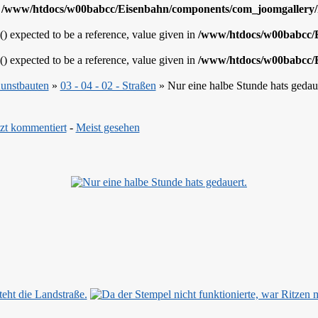
n
/www/htdocs/w00babcc/Eisenbahn/components/com_joomgallery/h
 expected to be a reference, value given in
/www/htdocs/w00babcc/Ei
 expected to be a reference, value given in
/www/htdocs/w00babcc/Ei
Kunstbauten
»
03 - 04 - 02 - Straßen
» Nur eine halbe Stunde hats gedaue
zt kommentiert
-
Meist gesehen