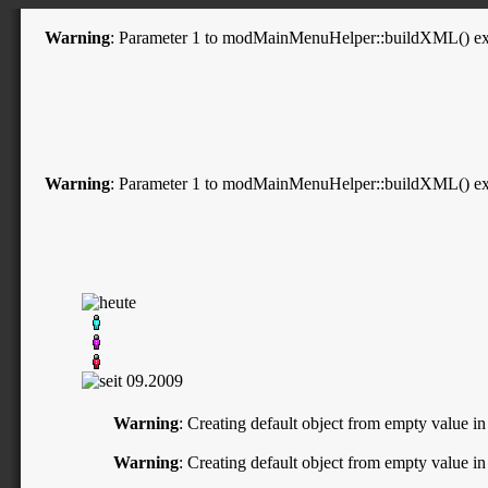
Warning
: Parameter 1 to modMainMenuHelper::buildXML() expe
Warning
: Parameter 1 to modMainMenuHelper::buildXML() expe
Warning
: Creating default object from empty value i
Warning
: Creating default object from empty value i