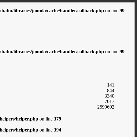
ahn/libraries/joomla/cache/handler/callback.php
on line
99
ahn/libraries/joomla/cache/handler/callback.php
on line
99
141
844
3340
7017
2599692
elpers/helper.php
on line
379
elpers/helper.php
on line
394