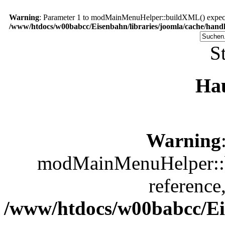
Warning
: Parameter 1 to modMainMenuHelper::buildXML() expected
/www/htdocs/w00babcc/Eisenbahn/libraries/joomla/cache/handl
St
Ha
Warning
modMainMenuHelper::b
reference
/www/htdocs/w00babcc/Eis