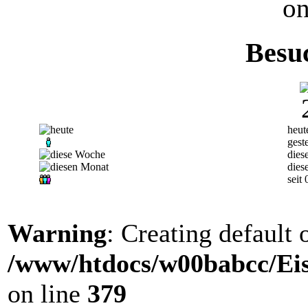
on
Besu
heut
gest
dies
dies
seit
Warning
: Creating default
/www/htdocs/w00babcc/Eis
on line
379