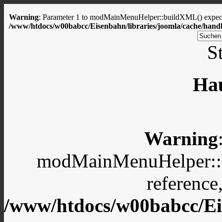
Warning
: Parameter 1 to modMainMenuHelper::buildXML() expected
/www/htdocs/w00babcc/Eisenbahn/libraries/joomla/cache/handl
St
Ha
Warning
modMainMenuHelper::b
reference
/www/htdocs/w00babcc/Eis