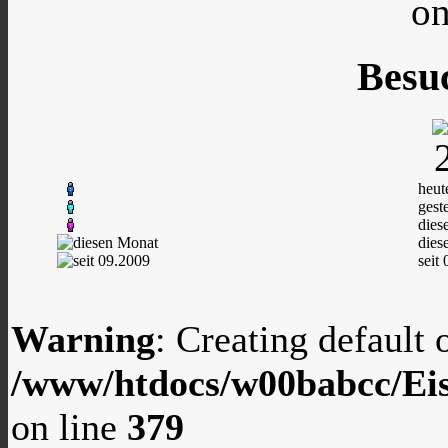
on
Besu
heut
gest
dies
dies
seit
Warning
: Creating default
/www/htdocs/w00babcc/Eis
on line
379