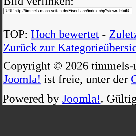
Bild verlinken:
TOP:
Hoch bewertet
-
Zule
Zurück zur Kategorieübersi
Copyright © 2026 timmels-m
Joomla!
ist freie, unter der
Powered by
Joomla!
. Gülti