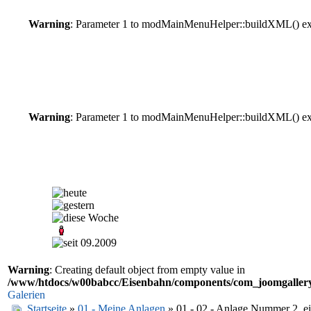
Warning
: Parameter 1 to modMainMenuHelper::buildXML() expe
Warning
: Parameter 1 to modMainMenuHelper::buildXML() expe
Warning
: Creating default object from empty value in
/www/htdocs/w00babcc/Eisenbahn/components/com_joomgallery/
Galerien
Startseite
»
01 - Meine Anlagen
» 01 - 02 - Anlage Nummer 2, e