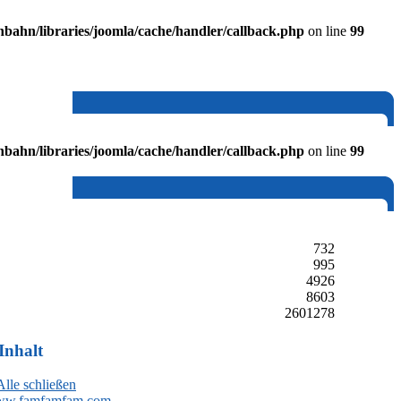
ahn/libraries/joomla/cache/handler/callback.php
on line
99
ahn/libraries/joomla/cache/handler/callback.php
on line
99
732
995
4926
8603
2601278
Inhalt
Alle schließen
w.famfamfam.com