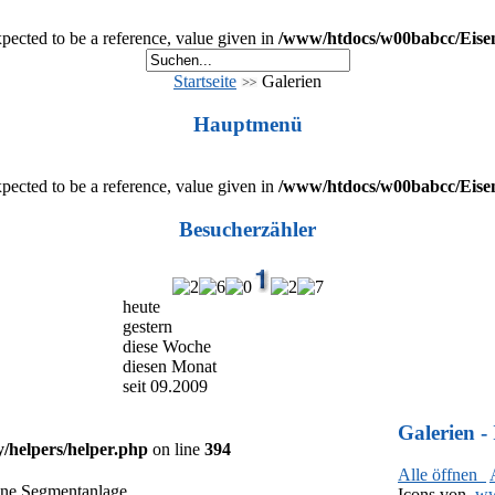
cted to be a reference, value given in
/www/htdocs/w00babcc/Eisenb
Startseite
Galerien
Hauptmenü
cted to be a reference, value given in
/www/htdocs/w00babcc/Eisenb
Besucherzähler
heute
gestern
diese Woche
diesen Monat
seit 09.2009
Galerien - 
helpers/helper.php
on line
394
Alle öffnen
ine Segmentanlage
Icons von
ww