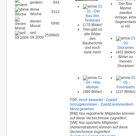
gestern
844
Der Bau
01
Meiner
diese
- 01 - Der
3313
zweiten
Woche
Bau des
Anlage, ein
Testovals
diesen
Segmentanl
6990
(170 Bilder)
Monat
in H0
Hier gibt es
seit
alle Bilder
2599665
09.2009
01
des
Bauberichts
- 03 -
und noch
Dioramen
viele mehr
(402 Bilder)
Bilder zu
meinen
Dioramen
01
01
- 04 - H0e-
- 05 -
Module
Forenbahn
(380 Bilder)
(237 Bilder)
TOP:
Hoch bewertet
-
Zuletzt
hinzugekommen
-
Zuletzt kommentiert
-
Meist gesehen
[RM]: Nur registrierte Mitglieder können
auf diese Verzeichnisse zugreifen!;
[SM]: Nur spezielle Mitglieder
(Administratoren) können auf diese
Verzeichnisse zugreifen!