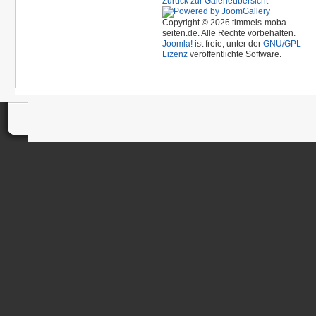
Zurück zur Galerieübersicht
Copyright © 2026 timmels-moba-
seiten.de. Alle Rechte vorbehalten.
Joomla!
ist freie, unter der
GNU/GPL-
Lizenz
veröffentlichte Software.