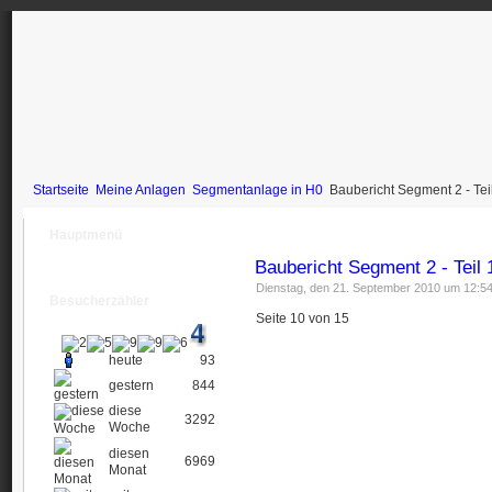
Startseite
Meine Anlagen
Segmentanlage in H0
Baubericht Segment 2 - Tei
Hauptmenü
Baubericht Segment 2 - Teil 
Dienstag, den 21. September 2010 um 12:5
Besucherzähler
Seite 10 von 15
heute
93
gestern
844
diese
3292
Woche
diesen
6969
Monat